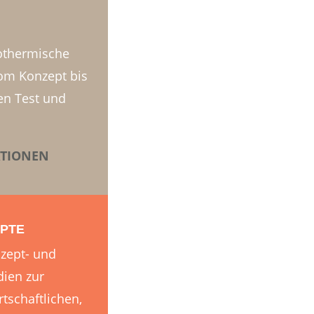
eothermische
om Konzept bis
en Test und
TIONEN
PTE
nzept- und
dien zur
rtschaftlichen,