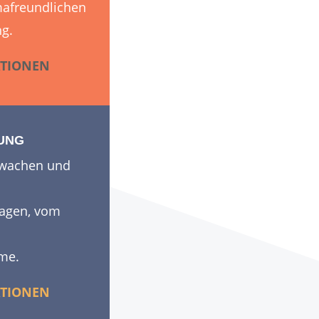
mafreundlichen
g.
TIONEN
UNG
rwachen und
lagen, vom
hme.
TIONEN