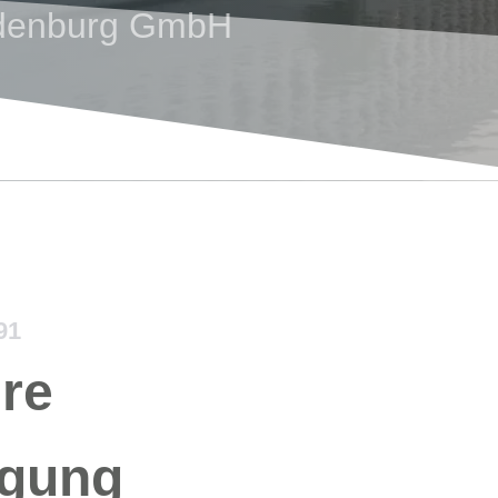
ndenburg GmbH
91
hre
gung