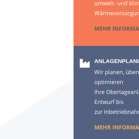
umwelt- und kli
Wärmevorsorgun
MEHR INFORMA
ANLAGENPLAN

Wir planen, übe
optimieren
Ihre Obertagean
Entwurf bis
zur Inbetriebna
MEHR INFORMA