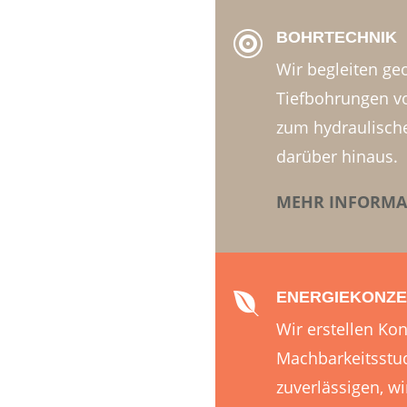
BOHRTECHNIK

Wir begleiten g
Tiefbohrungen v
zum hydraulisch
darüber hinaus.
MEHR INFORMA
ENERGIEKONZE

Wir erstellen Ko
Machbarkeitsstu
zuverlässigen, wi