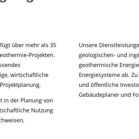
ügt über mehr als 35
Unsere Dienstleistung
Geothermie-Projekten.
geologischen- und ing
assendes
geothermische Energie
ge, wirtschaftliche
Energiesysteme ab. Zu
Projektplanung.
und öffentliche Investo
Gebäudeplaner und Fo
t in der Planung von
tschaftliche Nutzung
chweisen.