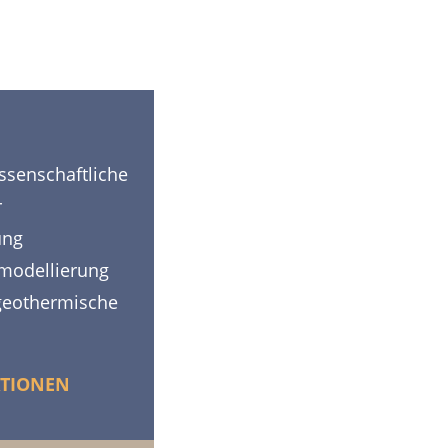
ssenschaftliche
r
ung
rmodellierung
 geothermische
TIONEN