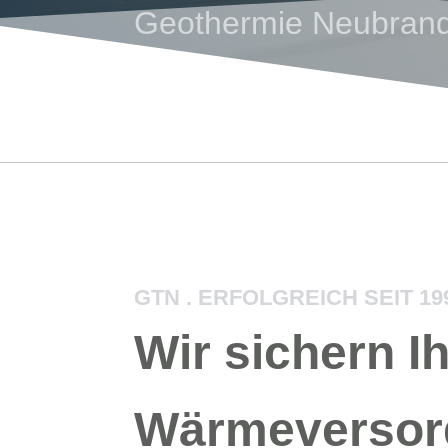
Geothermie Neubra
GTN . ERFOLGREICH SEIT 19
Wir sichern I
Wärmeversor